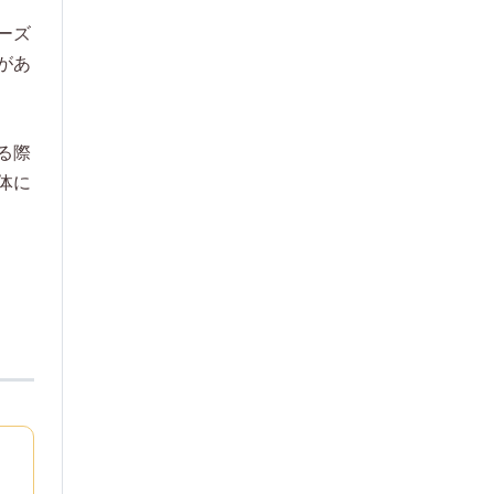
ーズ
があ
る際
体に