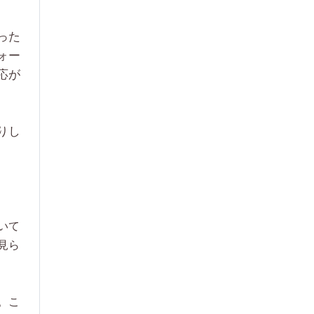
った
ォー
応が
りし
いて
見ら
。こ