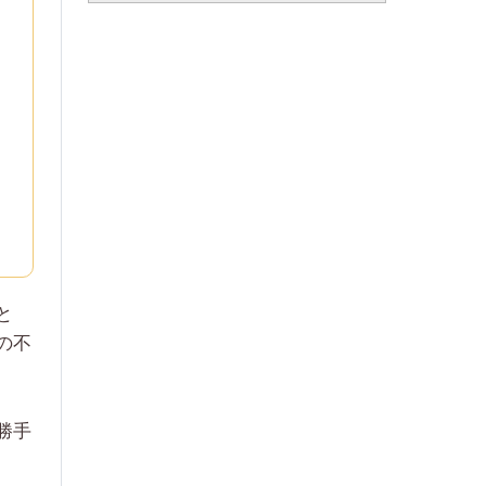
と
の不
勝手