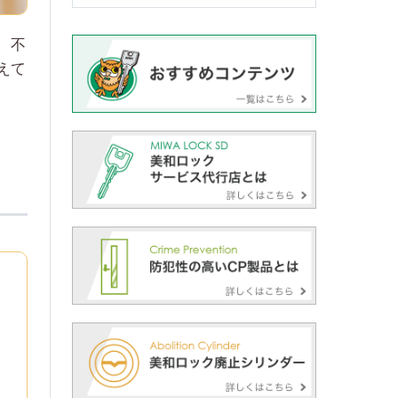
、不
えて