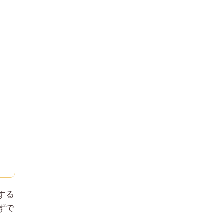
する
ずで