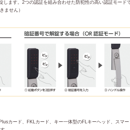
錠します。2つの認証を組み合わせた防犯性の高い認証モード
できません）
Plusカード、FKLカード、キー一体型のFLキーヘッド、スマ
ます。