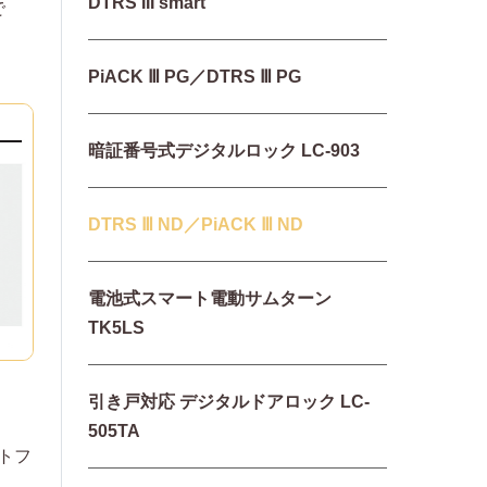
DTRS III smart
で
PiACK Ⅲ PG／DTRS Ⅲ PG
暗証番号式デジタルロック LC-903
DTRS Ⅲ ND／PiACK Ⅲ ND
電池式スマート電動サムターン
TK5LS
引き戸対応 デジタルドアロック LC-
505TA
ートフ