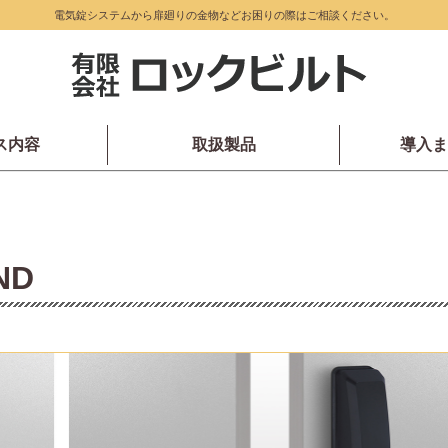
電気錠システムから扉廻りの金物などお困りの際はご相談ください。
ス内容
取扱製品
導入ま
ND